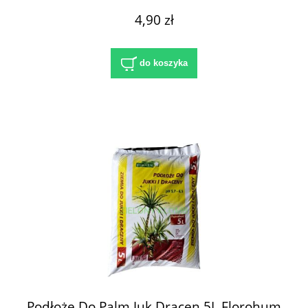
4,90 zł
do koszyka
Podłoże Do Palm Juk Dracen 5L Florohum