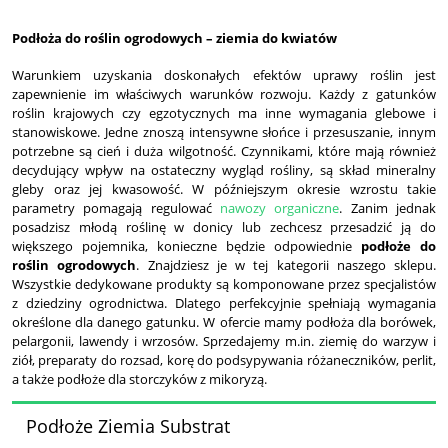
Podłoża do roślin ogrodowych – ziemia do kwiatów
Warunkiem uzyskania doskonałych efektów uprawy roślin jest
zapewnienie im właściwych warunków rozwoju. Każdy z gatunków
roślin krajowych czy egzotycznych ma inne wymagania glebowe i
stanowiskowe. Jedne znoszą intensywne słońce i przesuszanie, innym
potrzebne są cień i duża wilgotność. Czynnikami, które mają również
decydujący wpływ na ostateczny wygląd rośliny, są skład mineralny
gleby oraz jej kwasowość. W późniejszym okresie wzrostu takie
parametry pomagają regulować
nawozy organiczne
. Zanim jednak
posadzisz młodą roślinę w donicy lub zechcesz przesadzić ją do
większego pojemnika, konieczne będzie odpowiednie
podłoże do
roślin ogrodowych
. Znajdziesz je w tej kategorii naszego sklepu.
Wszystkie dedykowane produkty są komponowane przez specjalistów
z dziedziny ogrodnictwa. Dlatego perfekcyjnie spełniają wymagania
określone dla danego gatunku. W ofercie mamy podłoża dla borówek,
pelargonii, lawendy i wrzosów. Sprzedajemy m.in. ziemię do warzyw i
ziół, preparaty do rozsad, korę do podsypywania różaneczników, perlit,
a także podłoże dla storczyków z mikoryzą.
Podłoże Ziemia Substrat