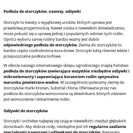
Podłoża do storczyków, nawozy, odżywki
Storczyki to kwiaty o wyjątkowej urodzie, których uprawa jest
prawdziwą przyjemnością. Nawet osoba o niewielkim doświadczeniu,
może pokusić się o uprawę jednej z popularnych odmian tych roślin.
Oprócz wyboru samej rośliny bardzo ważny jest dobór
odpowiedniego podłoża do storczyków
. Ziemia do storczyków to
bardzo często rozdrobniona kora drzew. Storczyki lubią również lekkie i
przepuszczalne podłoża torfowe.
W ofercie naszego internetowego sklepu ogrodniczego znajdą Państwo
podłoża do storczyków zawierające wszystkie niezbędne odżywki i
mikroelementy i zapewniające korzeniom roślin optymalne
warunku powietrzno-wodne
. W szczególności polecamy ziemię do
storczyków marki Kronen, Substral i Floria. Oferowane przez nas
podłoża do storczyków wzmocnione są składnikami, których zdaniem
jest wzmocnienie i dokarmienie roślin.
Odżywki do storczyków
Storczyki i orchidee najlepiej się czują w niewielkich i niezbyt głębokich
doniczkach. Aby dobrze rosły, niezbędne jest ich
regularne zasilanie
specjalnymi nawozami i odżywkami do storczyków
. Preparaty,