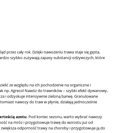
 przez cały rok. Dzięki nawożeniu trawa staje się gęsta,
i bardzo szybko zużywają zapasy substancji odżywczych, które
elić ze względu na ich pochodzenie na organiczne i
 jak np. Agrecol Nawóz do trawników – szybki efekt dywanowy,
zcza i odzyskuje intensywnie zieloną barwę. Granulowane
tomiast nawozy do traw w płynie, działają jednocześnie
rtością azotu
. Pod koniec sezonu, warto wybrać nawozy
rność na mróz i przygotowuje trawę do wzrostu już od
co zwiększa odporność trawy na choroby i przygotowuje ją do