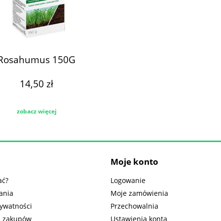
Rosahumus 150G
14,50 zł
zobacz więcej
Moje konto
ać?
Logowanie
ania
Moje zamówienia
rywatności
Przechowalnia
n zakupów
Ustawienia konta