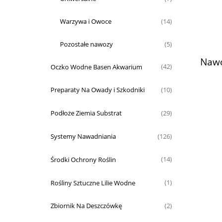
Warzywa i Owoce
(14)
Pozostałe nawozy
(5)
Nawó
Oczko Wodne Basen Akwarium
(42)
Preparaty Na Owady i Szkodniki
(10)
Podłoże Ziemia Substrat
(29)
Systemy Nawadniania
(126)
Środki Ochrony Roślin
(14)
Rośliny Sztuczne Lilie Wodne
(1)
Zbiornik Na Deszczówkę
(2)