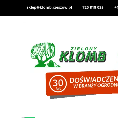
sklep@klomb.rzeszow.pl
720 818 035
+4