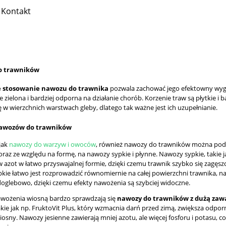
Kontakt
o trawników
 stosowanie nawozu do trawnika
pozwala zachować jego efektowny wygląd
 zielona i bardziej odporna na działanie chorób. Korzenie traw są płytkie 
ę w wierzchnich warstwach gleby, dlatego tak ważne jest ich uzupełnianie.
nawozów do trawników
jak
nawozy do warzyw i owoców
, również nawozy do trawników można podzi
oraz ze względu na formę, na nawozy sypkie i płynne. Nawozy sypkie, takie
w azot w łatwo przyswajalnej formie, dzięki czemu trawnik szybko się zagęs
kie łatwo jest rozprowadzić równomiernie na całej powierzchni trawnika, na
 doglebowo, dzięki czemu efekty nawożenia są szybciej widoczne.
wożenia wiosną bardzo sprawdzają się
nawozy do trawników z dużą zawa
takie jak np. FruktoVit Plus, który wzmacnia darń przed zimą, zwiększa odpo
iosny. Nawozy jesienne zawierają mniej azotu, ale więcej fosforu i potasu, 