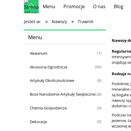
Menu
Promocje
O nas
Blog
»
»
Jesteś w:
Nawozy
Trawnik
Menu
Nawozy d
Regularne
Akwarium
(1)
intensywnie
znajdują si
Akcesoria Ogrodnicze
(66)
Rodzaje 
Artykuły Okolicznościowe
(8)
Podobnie, 
mineralne 
Boże Narodzenie Artykuły Świąteczne
(28)
są bogate 
nawozy syp
dolistnie i
Chemia Gospodarcza
(0)
Podczas na
jesienne, 
Dekoracje
(0)
wczesnej w