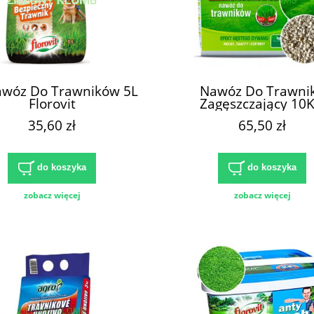
awóz Do Trawników 5L
Nawóz Do Trawni
Florovit
Zagęszczający 10
Fruktovit
35,60 zł
65,50 zł
do koszyka
do koszyka
zobacz więcej
zobacz więcej