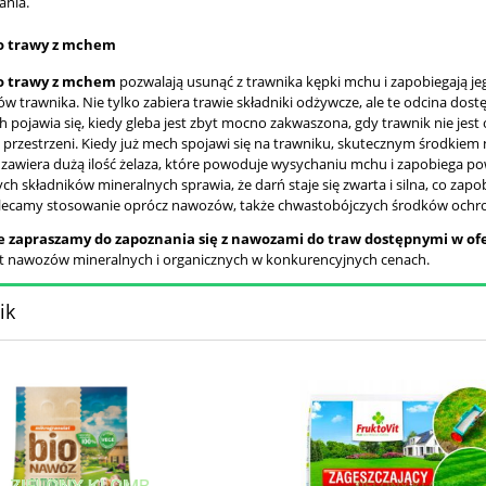
ania.
o trawy z mchem
o trawy z mchem
pozwalają usunąć z trawnika kępki mchu i zapobiegają j
w trawnika. Nie tylko zabiera trawie składniki odżywcze, ale te odcina dost
h pojawia się, kiedy gleba jest zbyt mocno zakwaszona, gdy trawnik nie je
j przestrzeni. Kiedy już mech spojawi się na trawniku, skutecznym środkiem
zawiera dużą ilość żelaza, które powoduje wysychaniu mchu i zapobiega
ych składników mineralnych sprawia, że darń staje się zwarta i silna, co zap
camy stosowanie oprócz nawozów, także chwastobójczych środków ochrony r
e zapraszamy do zapoznania się z nawozami do traw dostępnymi w ofe
 nawozów mineralnych i organicznych w konkurencyjnych cenach.
ik