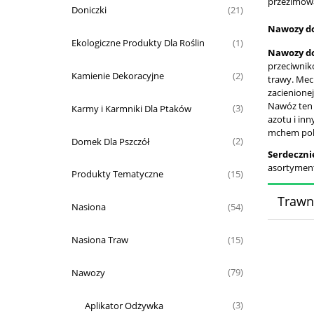
przezimow
Doniczki
(21)
Nawozy d
Ekologiczne Produkty Dla Roślin
(1)
Nawozy d
przeciwnikó
Kamienie Dekoracyjne
(2)
trawy. Mec
zacienione
Nawóz ten 
Karmy i Karmniki Dla Ptaków
(3)
azotu i inn
mchem pole
Domek Dla Pszczół
(2)
Serdeczni
asortyment
Produkty Tematyczne
(15)
Trawn
Nasiona
(54)
Nasiona Traw
(15)
Nawozy
(79)
Aplikator Odżywka
(3)