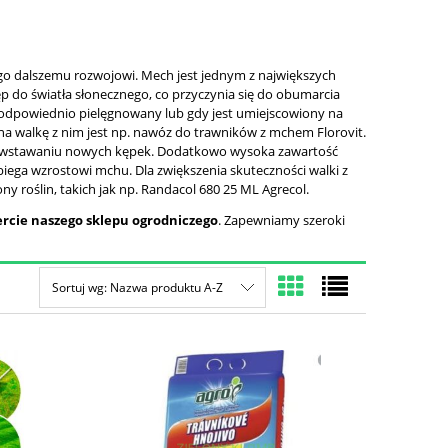
ego dalszemu rozwojowi. Mech jest jednym z największych
ęp do światła słonecznego, co przyczynia się do obumarcia
st odpowiednio pielęgnowany lub gdy jest umiejscowiony na
 na walkę z nim jest np. nawóz do trawników z mchem Florovit.
 powstawaniu nowych kępek. Dodatkowo wysoka zawartość
obiega wzrostowi mchu. Dla zwiększenia skuteczności walki z
oślin, takich jak np. Randacol 680 25 ML Agrecol.
rcie naszego sklepu ogrodniczego
. Zapewniamy szeroki
Sortuj wg:
Nazwa produktu A-Z