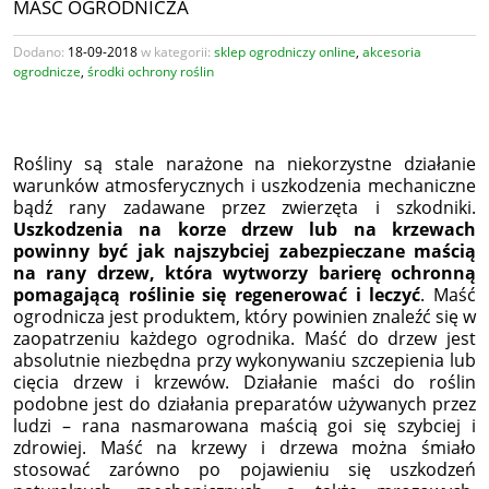
MAŚĆ OGRODNICZA
Dodano:
18-09-2018
w kategorii:
sklep ogrodniczy online
,
akcesoria
ogrodnicze
,
środki ochrony roślin
Rośliny są stale narażone na niekorzystne działanie
warunków atmosferycznych i uszkodzenia mechaniczne
bądź rany zadawane przez zwierzęta i szkodniki.
Uszkodzenia na korze drzew lub na krzewach
powinny być jak najszybciej zabezpieczane maścią
na rany drzew, która wytworzy barierę ochronną
pomagającą roślinie się regenerować i leczyć
. Maść
ogrodnicza jest produktem, który powinien znaleźć się w
zaopatrzeniu każdego ogrodnika. Maść do drzew jest
absolutnie niezbędna przy wykonywaniu szczepienia lub
cięcia drzew i krzewów. Działanie maści do roślin
podobne jest do działania preparatów używanych przez
ludzi – rana nasmarowana maścią goi się szybciej i
zdrowiej. Maść na krzewy i drzewa można śmiało
stosować zarówno po pojawieniu się uszkodzeń