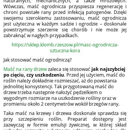
naturalnych, mechanicznych, a także mrozowych.
Wówczas, maść ogrodnicza przyspiesza regenerację i
chroni powstałe rany przed infekcją patogenów. Dzięki
swojemu szerokiemu zastosowaniu, maść ogrodnicza
jest użyteczna w każdym sadzie i ogrodzie – doskonale
powstrzymuje szerzenie się chorób i nie może jej
zabraknąć w nagłych przypadkach.
https://sklep.klomb.rzeszow.pl/masc-ogrodnicza-
sztuczna-kora
Jak stosować maść ogrodniczą?
Maść na rany drzew
zaleca się stosować
jak najszybciej
po cięciu, czy uszkodzeniu
. Przed jej użyciem, maść do
roślin należy dokładnie rozmieszać, aż do powstania
jednolitej konsystencji. Tak przygotowaną maść do
drzew trzeba następnie nałożyć pędzelkiem o
wygodnym rozmiarze na uszkodzenie rośliny oraz w
promieniu około 2 centymetrów wokół brzegów rany.
Taka maść na krzewy i drzewa doskonale sprawdza się
przy szczepieniu roślin. Preparat dostępny jest
zazwyczaj w formie emulsji żywicznej, w której skład